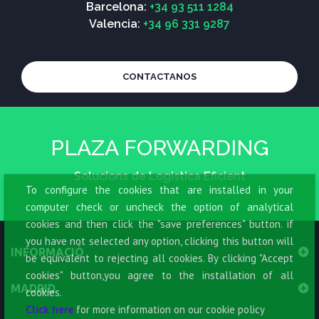
Barcelona:
+34 93 511 1284
Valencia:
+34 96 331 9287
CONTACTANOS
PLAZA FORWARDING
Solucions de Logistica Eficient
To configure the cookies that are installed in your
computer check or uncheck the option of analytical
cookies and then click the "save preferences" button. if
you have not selected any option, clicking this button will
INFORMACIÓ
be equivalent to rejecting all cookies. By clicking "Accept
cookies" button,you agree to the installation of all
MADRID
cookies.
Click here
for more information on our cookie policy